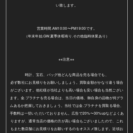
い致します。

営業時間.AM10:00〜PM19:00です。

（年末年始.GW.夏季休暇有り.その他臨時休業あり）

※※注意※※ 

時計、宝石、バッグ他どんな商品を売る場合でも、

必ず数社にお見積りをお願いしましょう。買取金額がかなり違う場合
がございます。他社様が当社よりも高い場合も安い場合も当然ござい
ます。金.プラチナを売る場合は、当日の価格、御自身の品物が何グラ
ムあるか把握しておきましょう。当社では金.プラチナを買取る場合、
手数料は一切いただいておりません。広告で20%〜30%upなどよくあ
りますが、通常当店の価格の方が高い場合もございましたので、これ
もまた数店舗にお見積りをお願いするのをオススメ致します。近頃お