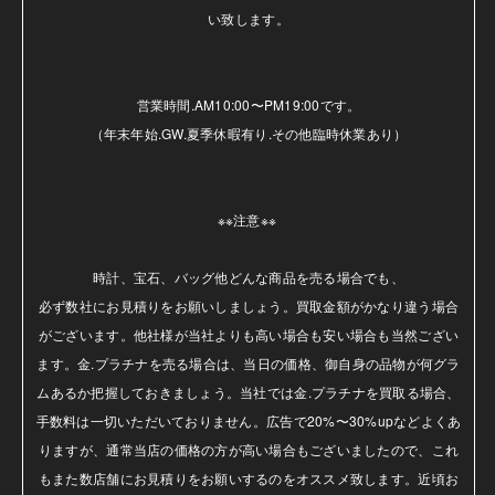
い致します。

営業時間.AM10:00〜PM19:00です。

（年末年始.GW.夏季休暇有り.その他臨時休業あり）

※※注意※※ 

時計、宝石、バッグ他どんな商品を売る場合でも、

必ず数社にお見積りをお願いしましょう。買取金額がかなり違う場合
がございます。他社様が当社よりも高い場合も安い場合も当然ござい
ます。金.プラチナを売る場合は、当日の価格、御自身の品物が何グラ
ムあるか把握しておきましょう。当社では金.プラチナを買取る場合、
手数料は一切いただいておりません。広告で20%〜30%upなどよくあ
りますが、通常当店の価格の方が高い場合もございましたので、これ
もまた数店舗にお見積りをお願いするのをオススメ致します。近頃お