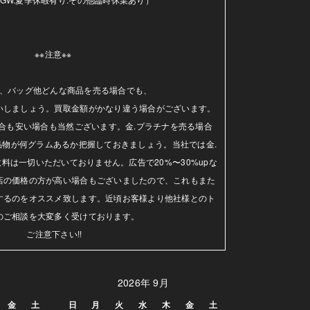
※※注意※※ 

、バッグ他どんな商品を売る場合でも、

いしましょう。買取金額がかなり違う場合がございます。
合も安い場合も当然ございます。金.プラチナを売る場合
品物が何グラムあるか把握しておきましょう。当社では金.
料は一切いただいておりません。広告で20%〜30%upな
店の価格の方が高い場合もございましたので、これもまた
するのをオススメ致します。近頃お客様より他社様とのト
のご相談を大変多く受けております。

ご注意下さい!!
2026年 9月
金
土
日
月
火
水
木
金
土