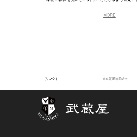
MORE
［リンク］
東京質屋協同組合