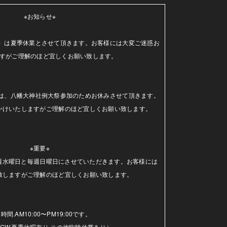
※お知らせ※

（水）は夏季休業とさせて頂きます。お客様には大変ご迷惑お
すがご理解のほど宜しくお願い致します。

日）は、八幡大神社例大祭参加のためお休みさせて頂きます。
かけいたしますがご理解のほど宜しくお願い致します。

※重要※

毎週水曜日と毎週日曜日にさせていただきます。お客様には
致しますがご理解のほど宜しくお願い致します。

時間.AM10:00〜PM19:00です。

GW.夏季休暇有り.その他臨時休業あり）
