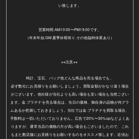
い致します。

営業時間.AM10:00〜PM19:00です。

（年末年始.GW.夏季休暇有り.その他臨時休業あり）

※※注意※※ 

時計、宝石、バッグ他どんな商品を売る場合でも、

必ず数社にお見積りをお願いしましょう。買取金額がかなり違う場合
がございます。他社様が当社よりも高い場合も安い場合も当然ござい
ます。金.プラチナを売る場合は、当日の価格、御自身の品物が何グラ
ムあるか把握しておきましょう。当社では金.プラチナを買取る場合、
手数料は一切いただいておりません。広告で20%〜30%upなどよくあ
りますが、通常当店の価格の方が高い場合もございましたので、これ
もまた数店舗にお見積りをお願いするのをオススメ致します。近頃お