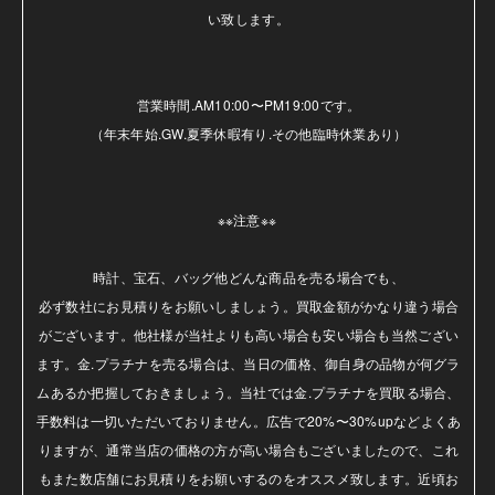
い致します。

営業時間.AM10:00〜PM19:00です。

（年末年始.GW.夏季休暇有り.その他臨時休業あり）

※※注意※※ 

時計、宝石、バッグ他どんな商品を売る場合でも、

必ず数社にお見積りをお願いしましょう。買取金額がかなり違う場合
がございます。他社様が当社よりも高い場合も安い場合も当然ござい
ます。金.プラチナを売る場合は、当日の価格、御自身の品物が何グラ
ムあるか把握しておきましょう。当社では金.プラチナを買取る場合、
手数料は一切いただいておりません。広告で20%〜30%upなどよくあ
りますが、通常当店の価格の方が高い場合もございましたので、これ
もまた数店舗にお見積りをお願いするのをオススメ致します。近頃お