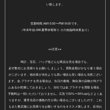
い致します。

営業時間.AM10:00〜PM19:00です。

（年末年始.GW.夏季休暇有り.その他臨時休業あり）

※※注意※※ 

時計、宝石、バッグ他どんな商品を売る場合でも、

必ず数社にお見積りをお願いしましょう。買取金額がかなり違う場合
がございます。他社様が当社よりも高い場合も安い場合も当然ござい
ます。金.プラチナを売る場合は、当日の価格、御自身の品物が何グラ
ムあるか把握しておきましょう。当社では金.プラチナを買取る場合、
手数料は一切いただいておりません。広告で20%〜30%upなどよくあ
りますが、通常当店の価格の方が高い場合もございましたので、これ
もまた数店舗にお見積りをお願いするのをオススメ致します。近頃お