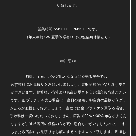
い致します。

営業時間.AM10:00〜PM19:00です。

（年末年始.GW.夏季休暇有り.その他臨時休業あり）

※※注意※※ 

時計、宝石、バッグ他どんな商品を売る場合でも、

必ず数社にお見積りをお願いしましょう。買取金額がかなり違う場合
がございます。他社様が当社よりも高い場合も安い場合も当然ござい
ます。金.プラチナを売る場合は、当日の価格、御自身の品物が何グラ
ムあるか把握しておきましょう。当社では金.プラチナを買取る場合、
手数料は一切いただいておりません。広告で20%〜30%upなどよくあ
りますが、通常当店の価格の方が高い場合もございましたので、これ
もまた数店舗にお見積りをお願いするのをオススメ致します。近頃お