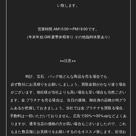
い致します。

営業時間.AM10:00〜PM19:00です。

（年末年始.GW.夏季休暇有り.その他臨時休業あり）

※※注意※※ 

時計、宝石、バッグ他どんな商品を売る場合でも、

必ず数社にお見積りをお願いしましょう。買取金額がかなり違う場合
がございます。他社様が当社よりも高い場合も安い場合も当然ござい
ます。金.プラチナを売る場合は、当日の価格、御自身の品物が何グラ
ムあるか把握しておきましょう。当社では金.プラチナを買取る場合、
手数料は一切いただいておりません。広告で20%〜30%upなどよくあ
りますが、通常当店の価格の方が高い場合もございましたので、これ
もまた数店舗にお見積りをお願いするのをオススメ致します。近頃お