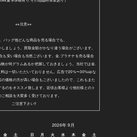
※※注意※※ 

、バッグ他どんな商品を売る場合でも、

いしましょう。買取金額がかなり違う場合がございます。
合も安い場合も当然ございます。金.プラチナを売る場合
品物が何グラムあるか把握しておきましょう。当社では金.
料は一切いただいておりません。広告で20%〜30%upな
店の価格の方が高い場合もございましたので、これもまた
するのをオススメ致します。近頃お客様より他社様とのト
のご相談を大変多く受けております。

ご注意下さい!!
2026年 9月
金
土
日
月
火
水
木
金
土