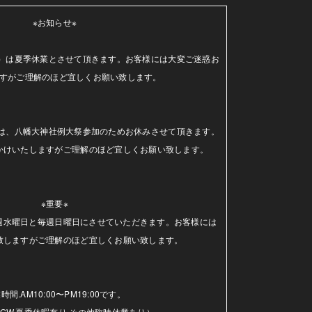
※お知らせ※

（水）は夏季休業とさせて頂きます。お客様には大変ご迷惑お
すがご理解のほど宜しくお願い致します。

日）は、八幡大神社例大祭参加のためお休みさせて頂きます。
かけいたしますがご理解のほど宜しくお願い致します。

※重要※

毎週水曜日と毎週日曜日にさせていただきます。お客様には
致しますがご理解のほど宜しくお願い致します。

時間.AM10:00〜PM19:00です。

GW.夏季休暇有り.その他臨時休業あり）
