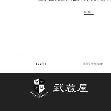
MORE
［リンク］
東京質屋協同組合