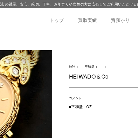
鷹市の質屋、安心、親切、丁寧、お年寄りや女性の方に安心してご利用いただける
トップ
買取実績
質預かり
時計
平和堂
HEIWADO＆Co
コメント
■平和堂 QZ