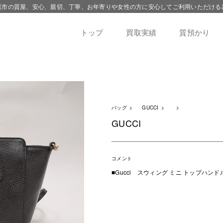
鷹市の質屋、安心、親切、丁寧、お年寄りや女性の方に安心してご利用いただける
トップ
買取実績
質預かり
バッグ
GUCCI
GUCCI
コメント
■Gucci スウィング ミニ トップハン