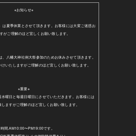
※お知らせ※

（水）は夏季休業とさせて頂きます。お客様には大変ご迷惑お
すがご理解のほど宜しくお願い致します。

日）は、八幡大神社例大祭参加のためお休みさせて頂きます。
かけいたしますがご理解のほど宜しくお願い致します。

※重要※

毎週水曜日と毎週日曜日にさせていただきます。お客様には
致しますがご理解のほど宜しくお願い致します。

時間.AM10:00〜PM19:00です。

GW.夏季休暇有り.その他臨時休業あり）
