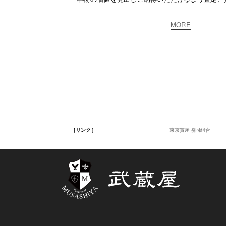
MORE
［リンク］
東京質屋協同組合