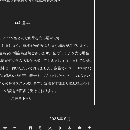
※※注意※※ 

、バッグ他どんな商品を売る場合でも、

いしましょう。買取金額がかなり違う場合がございます。
合も安い場合も当然ございます。金.プラチナを売る場合
品物が何グラムあるか把握しておきましょう。当社では金.
料は一切いただいておりません。広告で20%〜30%upな
店の価格の方が高い場合もございましたので、これもまた
するのをオススメ致します。近頃お客様より他社様とのト
のご相談を大変多く受けております。

ご注意下さい!!
2026年 9月
金
土
日
月
火
水
木
金
土