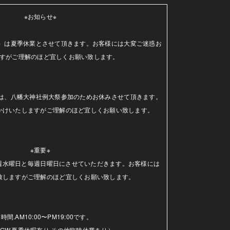
※お知らせ※

（水）は夏季休業とさせて頂きます。お客様には大変ご迷惑お
すがご理解のほど宜しくお願い致します。

日）は、八幡大神社例大祭参加のためお休みさせて頂きます。
かけいたしますがご理解のほど宜しくお願い致します。

※重要※

毎週水曜日と毎週日曜日にさせていただきます。お客様には
致しますがご理解のほど宜しくお願い致します。

時間.AM10:00〜PM19:00です。

GW.夏季休暇有り.その他臨時休業あり）
