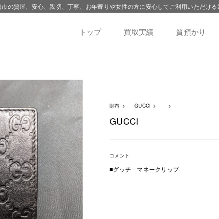
鷹市の質屋、安心、親切、丁寧、お年寄りや女性の方に安心してご利用いただける
トップ
買取実績
質預かり
財布
GUCCI
GUCCI
コメント
■グッチ マネークリップ