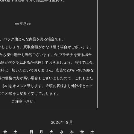
※※注意※※ 

、バッグ他どんな商品を売る場合でも、

いしましょう。買取金額がかなり違う場合がございます。
合も安い場合も当然ございます。金.プラチナを売る場合
品物が何グラムあるか把握しておきましょう。当社では金.
料は一切いただいておりません。広告で20%〜30%upな
店の価格の方が高い場合もございましたので、これもまた
するのをオススメ致します。近頃お客様より他社様とのト
のご相談を大変多く受けております。

ご注意下さい!!
2026年 9月
金
土
日
月
火
水
木
金
土