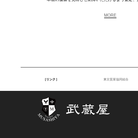
MORE
［リンク］
東京質屋協同組合