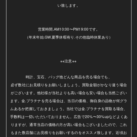
い致します。

営業時間.AM10:00〜PM19:00です。

（年末年始.GW.夏季休暇有り.その他臨時休業あり）

※※注意※※ 

時計、宝石、バッグ他どんな商品を売る場合でも、

必ず数社にお見積りをお願いしましょう。買取金額がかなり違う場合
がございます。他社様が当社よりも高い場合も安い場合も当然ござい
ます。金.プラチナを売る場合は、当日の価格、御自身の品物が何グラ
ムあるか把握しておきましょう。当社では金.プラチナを買取る場合、
手数料は一切いただいておりません。広告で20%〜30%upなどよくあ
りますが、通常当店の価格の方が高い場合もございましたので、これ
もまた数店舗にお見積りをお願いするのをオススメ致します。近頃お