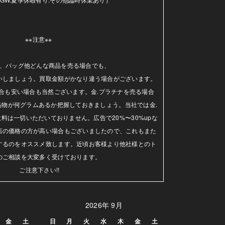
※※注意※※ 

、バッグ他どんな商品を売る場合でも、

いしましょう。買取金額がかなり違う場合がございます。
合も安い場合も当然ございます。金.プラチナを売る場合
品物が何グラムあるか把握しておきましょう。当社では金.
料は一切いただいておりません。広告で20%〜30%upな
店の価格の方が高い場合もございましたので、これもまた
するのをオススメ致します。近頃お客様より他社様とのト
のご相談を大変多く受けております。

ご注意下さい!!
2026年 9月
金
土
日
月
火
水
木
金
土