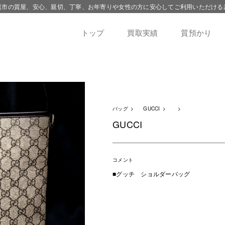
鷹市の質屋、安心、親切、丁寧、お年寄りや女性の方に安心してご利用いただける
トップ
買取実績
質預かり
バッグ
GUCCI
GUCCI
コメント
■グッチ ショルダーバッグ