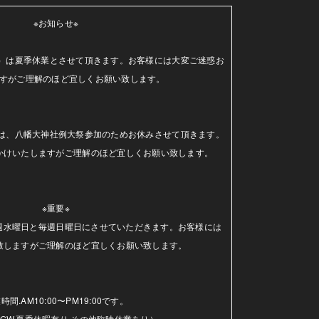
※お知らせ※

（水）は夏季休業とさせて頂きます。お客様には大変ご迷惑お
すがご理解のほど宜しくお願い致します。

日）は、八幡大神社例大祭参加のためお休みさせて頂きます。
かけいたしますがご理解のほど宜しくお願い致します。

※重要※

毎週水曜日と毎週日曜日にさせていただきます。お客様には
致しますがご理解のほど宜しくお願い致します。

時間.AM10:00〜PM19:00です。

GW.夏季休暇有り.その他臨時休業あり）
