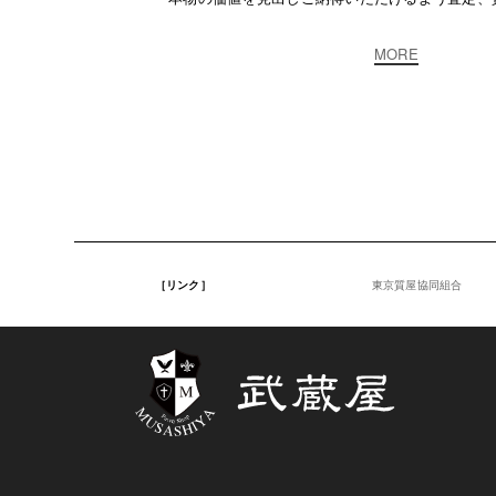
MORE
［リンク］
東京質屋協同組合