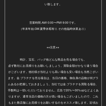
い致します。

営業時間.AM10:00〜PM19:00です。

（年末年始.GW.夏季休暇有り.その他臨時休業あり）

※※注意※※ 

時計、宝石、バッグ他どんな商品を売る場合でも、

必ず数社にお見積りをお願いしましょう。買取金額がかなり違う場合
がございます。他社様が当社よりも高い場合も安い場合も当然ござい
ます。金.プラチナを売る場合は、当日の価格、御自身の品物が何グラ
ムあるか把握しておきましょう。当社では金.プラチナを買取る場合、
手数料は一切いただいておりません。広告で20%〜30%upなどよくあ
りますが、通常当店の価格の方が高い場合もございましたので、これ
もまた数店舗にお見積りをお願いするのをオススメ致します。近頃お