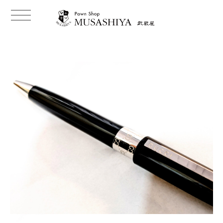
t
o
g
g
l
e
n
a
v
i
g
a
t
i
o
n