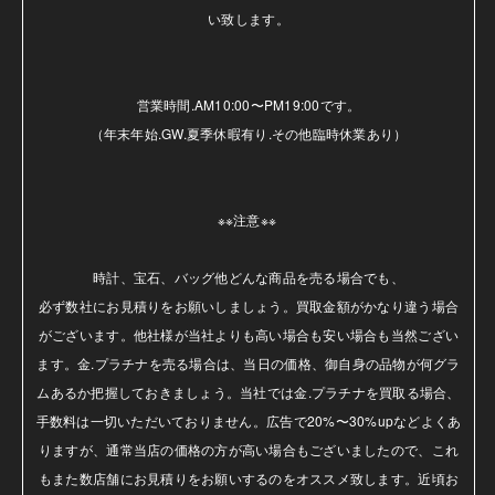
い致します。

営業時間.AM10:00〜PM19:00です。

（年末年始.GW.夏季休暇有り.その他臨時休業あり）

※※注意※※ 

時計、宝石、バッグ他どんな商品を売る場合でも、

必ず数社にお見積りをお願いしましょう。買取金額がかなり違う場合
がございます。他社様が当社よりも高い場合も安い場合も当然ござい
ます。金.プラチナを売る場合は、当日の価格、御自身の品物が何グラ
ムあるか把握しておきましょう。当社では金.プラチナを買取る場合、
手数料は一切いただいておりません。広告で20%〜30%upなどよくあ
りますが、通常当店の価格の方が高い場合もございましたので、これ
もまた数店舗にお見積りをお願いするのをオススメ致します。近頃お