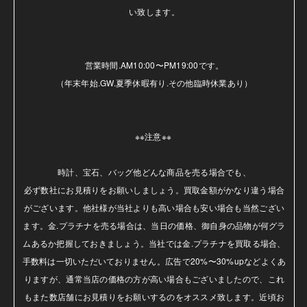
い致します。

営業時間.AM10:00〜PM19:00です。

（年末年始.GW.夏季休暇有り.その他臨時休業あり）

※※注意※※ 

時計、宝石、バッグ他どんな商品を売る場合でも、

必ず数社にお見積りをお願いしましょう。買取金額がかなり違う場合
がございます。他社様が当社よりも高い場合も安い場合も当然ござい
ます。金.プラチナを売る場合は、当日の価格、御自身の品物が何グラ
ムあるか把握しておきましょう。当社では金.プラチナを買取る場合、
手数料は一切いただいておりません。広告で20%〜30%upなどよくあ
りますが、通常当店の価格の方が高い場合もございましたので、これ
もまた数店舗にお見積りをお願いするのをオススメ致します。近頃お