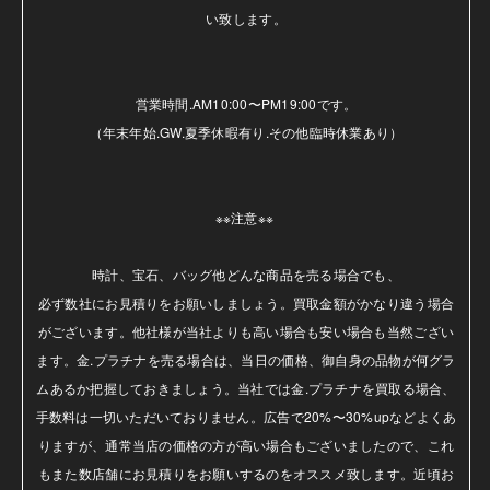
い致します。

営業時間.AM10:00〜PM19:00です。

（年末年始.GW.夏季休暇有り.その他臨時休業あり）

※※注意※※ 

時計、宝石、バッグ他どんな商品を売る場合でも、

必ず数社にお見積りをお願いしましょう。買取金額がかなり違う場合
がございます。他社様が当社よりも高い場合も安い場合も当然ござい
ます。金.プラチナを売る場合は、当日の価格、御自身の品物が何グラ
ムあるか把握しておきましょう。当社では金.プラチナを買取る場合、
手数料は一切いただいておりません。広告で20%〜30%upなどよくあ
りますが、通常当店の価格の方が高い場合もございましたので、これ
もまた数店舗にお見積りをお願いするのをオススメ致します。近頃お