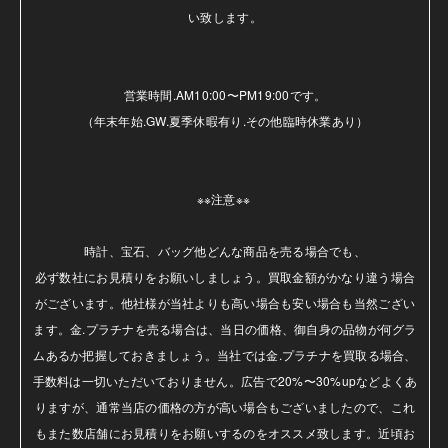
い致します。

営業時間.AM10:00〜PM19:00です。

（年末年始.GW.夏季休暇有り.その他臨時休業あり）

※※注意※※ 

時計、宝石、バッグ他どんな商品を売る場合でも、

必ず数社にお見積りをお願いしましょう。買取金額がかなり違う場合
がございます。他社様が当社よりも高い場合も安い場合も当然ござい
ます。金.プラチナを売る場合は、当日の価格、御自身の品物が何グラ
ムあるか把握しておきましょう。当社では金.プラチナを買取る場合、
手数料は一切いただいておりません。広告で20%〜30%upなどよくあ
りますが、通常当店の価格の方が高い場合もございましたので、これ
もまた数店舗にお見積りをお願いするのをオススメ致します。近頃お