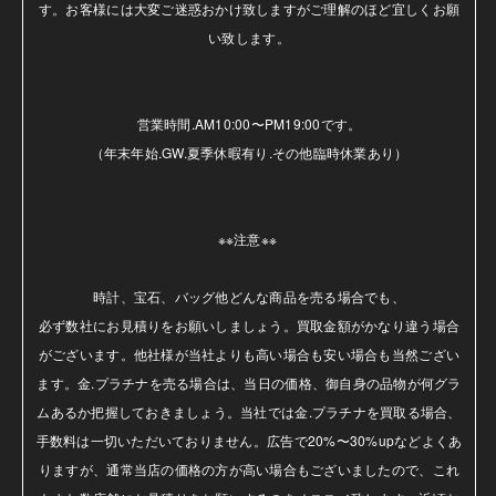
す。お客様には大変ご迷惑おかけ致しますがご理解のほど宜しくお願
い致します。

営業時間.AM10:00〜PM19:00です。

（年末年始.GW.夏季休暇有り.その他臨時休業あり）

※※注意※※ 

時計、宝石、バッグ他どんな商品を売る場合でも、

必ず数社にお見積りをお願いしましょう。買取金額がかなり違う場合
がございます。他社様が当社よりも高い場合も安い場合も当然ござい
ます。金.プラチナを売る場合は、当日の価格、御自身の品物が何グラ
ムあるか把握しておきましょう。当社では金.プラチナを買取る場合、
手数料は一切いただいておりません。広告で20%〜30%upなどよくあ
りますが、通常当店の価格の方が高い場合もございましたので、これ