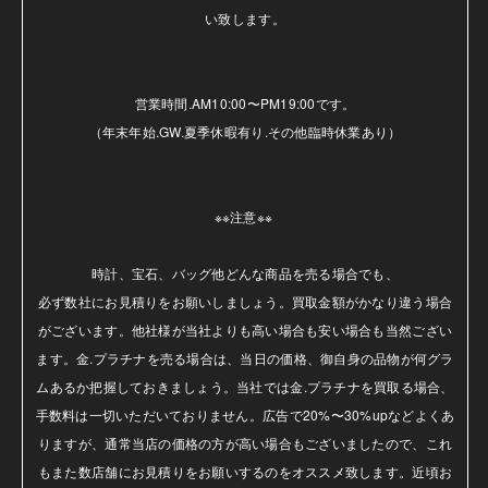
い致します。

営業時間.AM10:00〜PM19:00です。

（年末年始.GW.夏季休暇有り.その他臨時休業あり）

※※注意※※ 

時計、宝石、バッグ他どんな商品を売る場合でも、

必ず数社にお見積りをお願いしましょう。買取金額がかなり違う場合
がございます。他社様が当社よりも高い場合も安い場合も当然ござい
ます。金.プラチナを売る場合は、当日の価格、御自身の品物が何グラ
ムあるか把握しておきましょう。当社では金.プラチナを買取る場合、
手数料は一切いただいておりません。広告で20%〜30%upなどよくあ
りますが、通常当店の価格の方が高い場合もございましたので、これ
もまた数店舗にお見積りをお願いするのをオススメ致します。近頃お