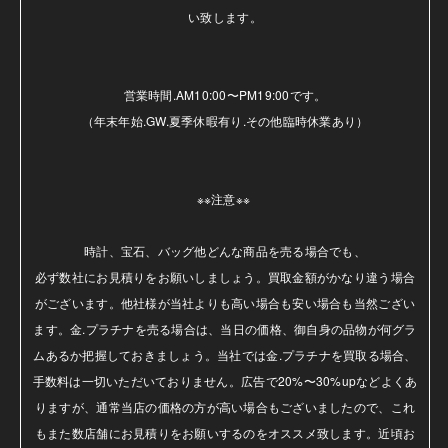
い致します。

営業時間.AM10:00〜PM19:00です。

（年末年始.GW.夏季休暇有り.その他臨時休業あり）

※※注意※※ 

時計、宝石、バッグ他どんな商品を売る場合でも、

必ず数社にお見積りをお願いしましょう。買取金額がかなり違う場合
がございます。他社様が当社よりも高い場合も安い場合も当然ござい
ます。金.プラチナを売る場合は、当日の価格、御自身の品物が何グラ
ムあるか把握しておきましょう。当社では金.プラチナを買取る場合、
手数料は一切いただいておりません。広告で20%〜30%upなどよくあ
りますが、通常当店の価格の方が高い場合もございましたので、これ
もまた数店舗にお見積りをお願いするのをオススメ致します。近頃お