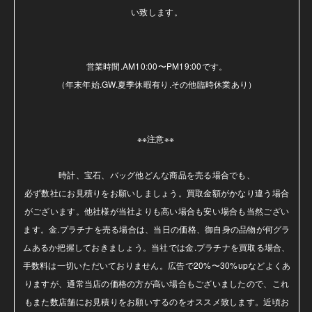
い致します。

営業時間.AM10:00〜PM19:00です。

（年末年始.GW.夏季休暇有り.その他臨時休業あり）

※※注意※※ 

時計、宝石、バッグ他どんな商品を売る場合でも、

必ず数社にお見積りをお願いしましょう。買取金額がかなり違う場合
がございます。他社様が当社よりも高い場合も安い場合も当然ござい
ます。金.プラチナを売る場合は、当日の価格、御自身の品物が何グラ
ムあるか把握しておきましょう。当社では金.プラチナを買取る場合、
手数料は一切いただいておりません。広告で20%〜30%upなどよくあ
りますが、通常当店の価格の方が高い場合もございましたので、これ
もまた数店舗にお見積りをお願いするのをオススメ致します。近頃お