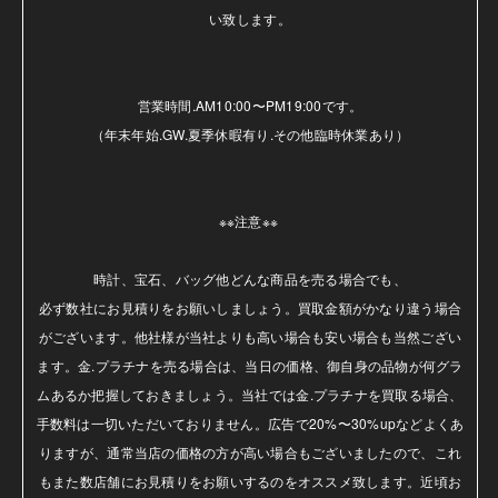
い致します。

営業時間.AM10:00〜PM19:00です。

（年末年始.GW.夏季休暇有り.その他臨時休業あり）

※※注意※※ 

時計、宝石、バッグ他どんな商品を売る場合でも、

必ず数社にお見積りをお願いしましょう。買取金額がかなり違う場合
がございます。他社様が当社よりも高い場合も安い場合も当然ござい
ます。金.プラチナを売る場合は、当日の価格、御自身の品物が何グラ
ムあるか把握しておきましょう。当社では金.プラチナを買取る場合、
手数料は一切いただいておりません。広告で20%〜30%upなどよくあ
りますが、通常当店の価格の方が高い場合もございましたので、これ
もまた数店舗にお見積りをお願いするのをオススメ致します。近頃お