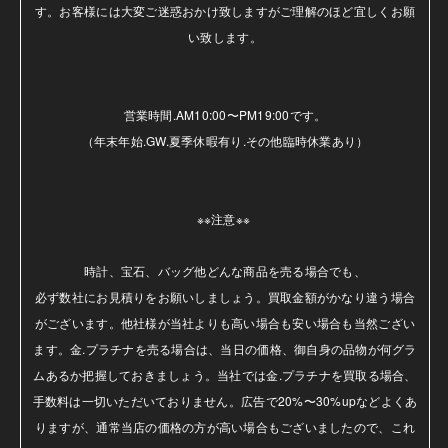
す。お客様には大変ご迷惑おかけ致しますがご理解のほど宜しくお願
い致します。

営業時間.AM10:00〜PM19:00です。

（年末年始.GW.夏季休暇有り.その他臨時休業あり）

※※注意※※ 

時計、宝石、バッグ他どんな商品を売る場合でも、

必ず数社にお見積りをお願いしましょう。買取金額がかなり違う場合
がございます。他社様が当社よりも高い場合も安い場合も当然ござい
ます。金.プラチナを売る場合は、当日の価格、御自身の品物が何グラ
ムあるか把握しておきましょう。当社では金.プラチナを買取る場合、
手数料は一切いただいておりません。広告で20%〜30%upなどよくあ
りますが、通常当店の価格の方が高い場合もございましたので、これ