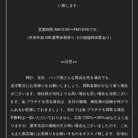
い致します。

営業時間.AM10:00〜PM19:00です。

（年末年始.GW.夏季休暇有り.その他臨時休業あり）

※※注意※※ 

時計、宝石、バッグ他どんな商品を売る場合でも、

必ず数社にお見積りをお願いしましょう。買取金額がかなり違う場合
がございます。他社様が当社よりも高い場合も安い場合も当然ござい
ます。金.プラチナを売る場合は、当日の価格、御自身の品物が何グラ
ムあるか把握しておきましょう。当社では金.プラチナを買取る場合、
手数料は一切いただいておりません。広告で20%〜30%upなどよくあ
りますが、通常当店の価格の方が高い場合もございましたので、これ
もまた数店舗にお見積りをお願いするのをオススメ致します。近頃お