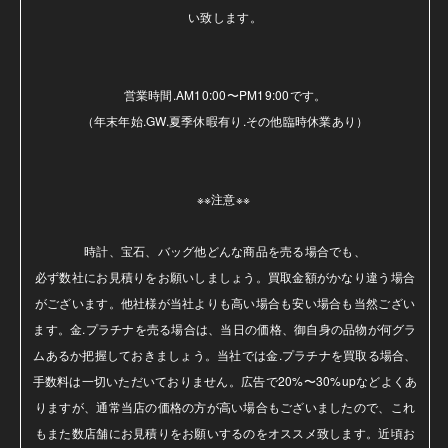
い致します。

営業時間.AM10:00〜PM19:00です。

（年末年始.GW.夏季休暇有り.その他臨時休業あり）

※※注意※※ 

時計、宝石、バッグ他どんな商品を売る場合でも、

必ず数社にお見積りをお願いしましょう。買取金額がかなり違う場合
がございます。他社様が当社よりも高い場合も安い場合も当然ござい
ます。金.プラチナを売る場合は、当日の価格、御自身の品物が何グラ
ムあるか把握しておきましょう。当社では金.プラチナを買取る場合、
手数料は一切いただいておりません。広告で20%〜30%upなどよくあ
りますが、通常当店の価格の方が高い場合もございましたので、これ
もまた数店舗にお見積りをお願いするのをオススメ致します。近頃お