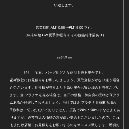
い致します。

営業時間.AM10:00〜PM19:00です。

（年末年始.GW.夏季休暇有り.その他臨時休業あり）

※※注意※※ 

時計、宝石、バッグ他どんな商品を売る場合でも、

必ず数社にお見積りをお願いしましょう。買取金額がかなり違う場合
がございます。他社様が当社よりも高い場合も安い場合も当然ござい
ます。金.プラチナを売る場合は、当日の価格、御自身の品物が何グラ
ムあるか把握しておきましょう。当社では金.プラチナを買取る場合、
手数料は一切いただいておりません。広告で20%〜30%upなどよくあ
りますが、通常当店の価格の方が高い場合もございましたので、これ
もまた数店舗にお見積りをお願いするのをオススメ致します。近頃お