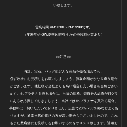
い致します。

営業時間.AM10:00〜PM19:00です。

（年末年始.GW.夏季休暇有り.その他臨時休業あり）

※※注意※※ 

時計、宝石、バッグ他どんな商品を売る場合でも、

必ず数社にお見積りをお願いしましょう。買取金額がかなり違う場合
がございます。他社様が当社よりも高い場合も安い場合も当然ござい
ます。金.プラチナを売る場合は、当日の価格、御自身の品物が何グラ
ムあるか把握しておきましょう。当社では金.プラチナを買取る場合、
手数料は一切いただいておりません。広告で20%〜30%upなどよくあ
りますが、通常当店の価格の方が高い場合もございましたので、これ
もまた数店舗にお見積りをお願いするのをオススメ致します。近頃お