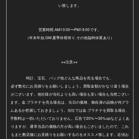
い致します。

営業時間.AM10:00〜PM19:00です。

（年末年始.GW.夏季休暇有り.その他臨時休業あり）

※※注意※※ 

時計、宝石、バッグ他どんな商品を売る場合でも、

必ず数社にお見積りをお願いしましょう。買取金額がかなり違う場合
がございます。他社様が当社よりも高い場合も安い場合も当然ござい
ます。金.プラチナを売る場合は、当日の価格、御自身の品物が何グラ
ムあるか把握しておきましょう。当社では金.プラチナを買取る場合、
手数料は一切いただいておりません。広告で20%〜30%upなどよくあ
りますが、通常当店の価格の方が高い場合もございましたので、これ
もまた数店舗にお見積りをお願いするのをオススメ致します。近頃お