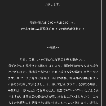
い致します。

営業時間.AM10:00〜PM19:00です。

（年末年始.GW.夏季休暇有り.その他臨時休業あり）

※※注意※※ 

時計、宝石、バッグ他どんな商品を売る場合でも、

必ず数社にお見積りをお願いしましょう。買取金額がかなり違う場合
がございます。他社様が当社よりも高い場合も安い場合も当然ござい
ます。金.プラチナを売る場合は、当日の価格、御自身の品物が何グラ
ムあるか把握しておきましょう。当社では金.プラチナを買取る場合、
手数料は一切いただいておりません。広告で20%〜30%upなどよくあ
りますが、通常当店の価格の方が高い場合もございましたので、これ
もまた数店舗にお見積りをお願いするのをオススメ致します。近頃お