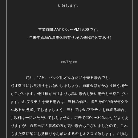
い致します。

営業時間.AM10:00〜PM19:00です。

（年末年始.GW.夏季休暇有り.その他臨時休業あり）

※※注意※※ 

時計、宝石、バッグ他どんな商品を売る場合でも、

必ず数社にお見積りをお願いしましょう。買取金額がかなり違う場合
がございます。他社様が当社よりも高い場合も安い場合も当然ござい
ます。金.プラチナを売る場合は、当日の価格、御自身の品物が何グラ
ムあるか把握しておきましょう。当社では金.プラチナを買取る場合、
手数料は一切いただいておりません。広告で20%〜30%upなどよくあ
りますが、通常当店の価格の方が高い場合もございましたので、これ
もまた数店舗にお見積りをお願いするのをオススメ致します。近頃お