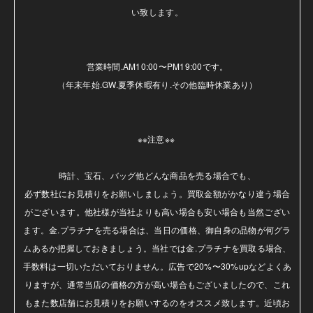
い致します。

営業時間.AM10:00〜PM19:00です。

（年末年始.GW.夏季休暇有り.その他臨時休業あり）

※※注意※※ 

時計、宝石、バッグ他どんな商品を売る場合でも、

必ず数社にお見積りをお願いしましょう。買取金額がかなり違う場合
がございます。他社様が当社よりも高い場合も安い場合も当然ござい
ます。金.プラチナを売る場合は、当日の価格、御自身の品物が何グラ
ムあるか把握しておきましょう。当社では金.プラチナを買取る場合、
手数料は一切いただいておりません。広告で20%〜30%upなどよくあ
りますが、通常当店の価格の方が高い場合もございましたので、これ
もまた数店舗にお見積りをお願いするのをオススメ致します。近頃お