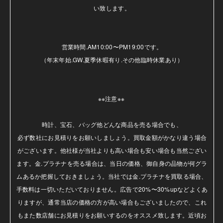
い致します。

営業時間.AM10:00〜PM19:00です。

（年末年始.GW.夏季休暇有り.その他臨時休業あり）

※※注意※※ 

時計、宝石、バッグ他どんな商品を売る場合でも、

必ず数社にお見積りをお願いしましょう。買取金額がかなり違う場合
がございます。他社様が当社よりも高い場合も安い場合も当然ござい
ます。金.プラチナを売る場合は、当日の価格、御自身の品物が何グラ
ムあるか把握しておきましょう。当社では金.プラチナを買取る場合、
手数料は一切いただいておりません。広告で20%〜30%upなどよくあ
りますが、通常当店の価格の方が高い場合もございましたので、これ
もまた数店舗にお見積りをお願いするのをオススメ致します。近頃お