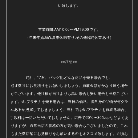
い致します。

営業時間.AM10:00〜PM19:00です。

（年末年始.GW.夏季休暇有り.その他臨時休業あり）

※※注意※※ 

時計、宝石、バッグ他どんな商品を売る場合でも、

必ず数社にお見積りをお願いしましょう。買取金額がかなり違う場合
がございます。他社様が当社よりも高い場合も安い場合も当然ござい
ます。金.プラチナを売る場合は、当日の価格、御自身の品物が何グラ
ムあるか把握しておきましょう。当社では金.プラチナを買取る場合、
手数料は一切いただいておりません。広告で20%〜30%upなどよくあ
りますが、通常当店の価格の方が高い場合もございましたので、これ
もまた数店舗にお見積りをお願いするのをオススメ致します。近頃お