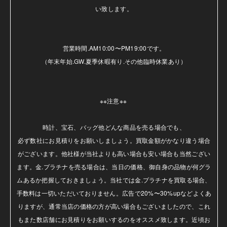
い致します。

営業時間.AM10:00〜PM19:00です。

（年末年始.GW.夏季休暇有り.その他臨時休業あり）

※※注意※※ 

時計、宝石、バッグ他どんな商品を売る場合でも、

必ず数社にお見積りをお願いしましょう。買取金額がかなり違う場合
がございます。他社様が当社よりも高い場合も安い場合も当然ござい
ます。金.プラチナを売る場合は、当日の価格、御自身の品物が何グラ
ムあるか把握しておきましょう。当社では金.プラチナを買取る場合、
手数料は一切いただいておりません。広告で20%〜30%upなどよくあ
りますが、通常当店の価格の方が高い場合もございましたので、これ
もまた数店舗にお見積りをお願いするのをオススメ致します。近頃お