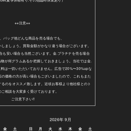
※※注意※※ 

、バッグ他どんな商品を売る場合でも、

いしましょう。買取金額がかなり違う場合がございます。
合も安い場合も当然ございます。金.プラチナを売る場合
品物が何グラムあるか把握しておきましょう。当社では金.
料は一切いただいておりません。広告で20%〜30%upな
店の価格の方が高い場合もございましたので、これもまた
するのをオススメ致します。近頃お客様より他社様とのト
のご相談を大変多く受けております。

ご注意下さい!!
2026年 9月
金
土
日
月
火
水
木
金
土