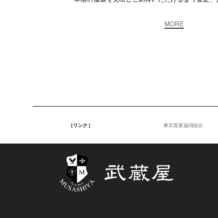
MORE
［リンク］
東京質屋協同組合