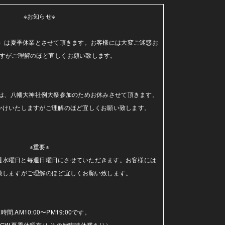
※お知らせ※

（水）は夏季休業とさせて頂きます。お客様には大変ご迷惑お
すがご理解のほど宜しくお願い致します。

日）は、八幡大神社例大祭参加のためお休みさせて頂きます。
かけいたしますがご理解のほど宜しくお願い致します。

※重要※

毎週水曜日と毎週日曜日にさせていただきます。お客様には
致しますがご理解のほど宜しくお願い致します。

時間.AM10:00〜PM19:00です。

GW.夏季休暇有り.その他臨時休業あり）
