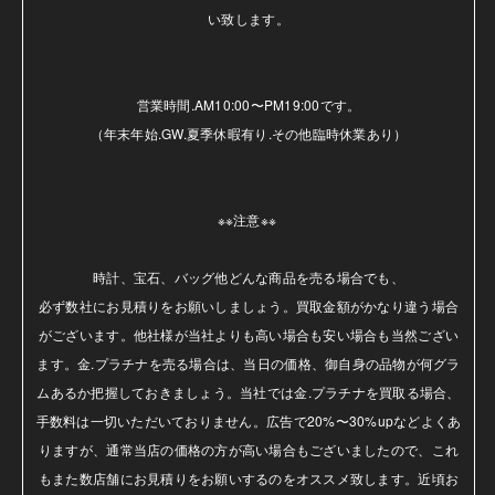
い致します。

営業時間.AM10:00〜PM19:00です。

（年末年始.GW.夏季休暇有り.その他臨時休業あり）

※※注意※※ 

時計、宝石、バッグ他どんな商品を売る場合でも、

必ず数社にお見積りをお願いしましょう。買取金額がかなり違う場合
がございます。他社様が当社よりも高い場合も安い場合も当然ござい
ます。金.プラチナを売る場合は、当日の価格、御自身の品物が何グラ
ムあるか把握しておきましょう。当社では金.プラチナを買取る場合、
手数料は一切いただいておりません。広告で20%〜30%upなどよくあ
りますが、通常当店の価格の方が高い場合もございましたので、これ
もまた数店舗にお見積りをお願いするのをオススメ致します。近頃お