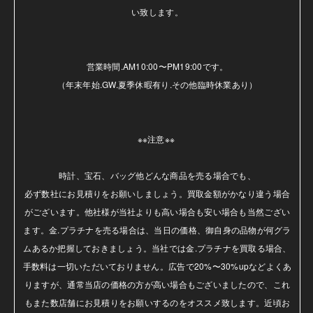
い致します。

営業時間.AM10:00〜PM19:00です。

（年末年始.GW.夏季休暇有り.その他臨時休業あり）

※※注意※※ 

時計、宝石、バッグ他どんな商品を売る場合でも、

必ず数社にお見積りをお願いしましょう。買取金額がかなり違う場合
がございます。他社様が当社よりも高い場合も安い場合も当然ござい
ます。金.プラチナを売る場合は、当日の価格、御自身の品物が何グラ
ムあるか把握しておきましょう。当社では金.プラチナを買取る場合、
手数料は一切いただいておりません。広告で20%〜30%upなどよくあ
りますが、通常当店の価格の方が高い場合もございましたので、これ
もまた数店舗にお見積りをお願いするのをオススメ致します。近頃お