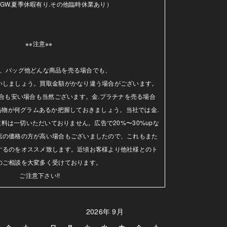
GW.夏季休暇有り.その他臨時休業あり）

※※注意※※ 

、バッグ他どんな商品を売る場合でも、

いしましょう。買取金額がかなり違う場合がございます。
合も安い場合も当然ございます。金.プラチナを売る場合
品物が何グラムあるか把握しておきましょう。当社では金.
料は一切いただいておりません。広告で20%〜30%upな
店の価格の方が高い場合もございましたので、これもまた
するのをオススメ致します。近頃お客様より他社様とのト
のご相談を大変多く受けております。

ご注意下さい!!
2026年 9月