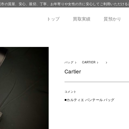
鷹市の質屋、安心、親切、丁寧、お年寄りや女性の方に安心してご利用いただける
トップ
買取実績
質預かり
バッグ
CARTIER
Cartier
コメント
■カルティエ パンテール バッグ