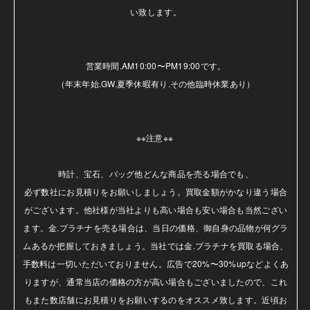
い致します。

営業時間.AM10:00〜PM19:00です。

（年末年始.GW.夏季休暇有り.その他臨時休業あり）

※※注意※※ 

時計、宝石、バッグ他どんな商品を売る場合でも、

必ず数社にお見積りをお願いしましょう。買取金額がかなり違う場合
がございます。他社様が当社よりも高い場合も安い場合も当然ござい
ます。金.プラチナを売る場合は、当日の価格、御自身の品物が何グラ
ムあるか把握しておきましょう。当社では金.プラチナを買取る場合、
手数料は一切いただいておりません。広告で20%〜30%upなどよくあ
りますが、通常当店の価格の方が高い場合もございましたので、これ
もまた数店舗にお見積りをお願いするのをオススメ致します。近頃お