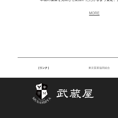
MORE
［リンク］
東京質屋協同組合