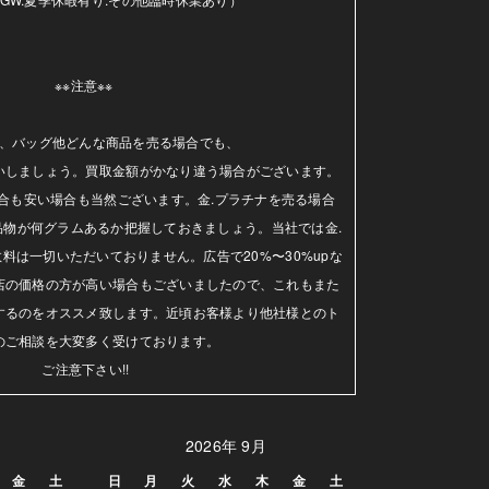
※※注意※※ 

、バッグ他どんな商品を売る場合でも、

いしましょう。買取金額がかなり違う場合がございます。
合も安い場合も当然ございます。金.プラチナを売る場合
品物が何グラムあるか把握しておきましょう。当社では金.
料は一切いただいておりません。広告で20%〜30%upな
店の価格の方が高い場合もございましたので、これもまた
するのをオススメ致します。近頃お客様より他社様とのト
のご相談を大変多く受けております。

ご注意下さい!!
2026年 9月
金
土
日
月
火
水
木
金
土