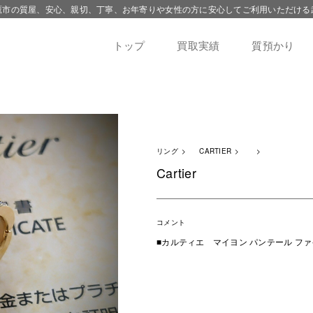
鷹市の質屋、安心、親切、丁寧、お年寄りや女性の方に安心してご利用いただける
トップ
買取実績
質預かり
リング
CARTIER
Cartier
コメント
■カルティエ マイヨン パンテール ファ