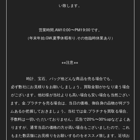
い致します。

営業時間.AM10:00〜PM19:00です。

（年末年始.GW.夏季休暇有り.その他臨時休業あり）

※※注意※※ 

時計、宝石、バッグ他どんな商品を売る場合でも、

必ず数社にお見積りをお願いしましょう。買取金額がかなり違う場合
がございます。他社様が当社よりも高い場合も安い場合も当然ござい
ます。金.プラチナを売る場合は、当日の価格、御自身の品物が何グラ
ムあるか把握しておきましょう。当社では金.プラチナを買取る場合、
手数料は一切いただいておりません。広告で20%〜30%upなどよくあ
りますが、通常当店の価格の方が高い場合もございましたので、これ
もまた数店舗にお見積りをお願いするのをオススメ致します。近頃お