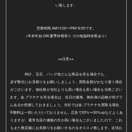
い致します。

営業時間.AM10:00〜PM19:00です。

（年末年始.GW.夏季休暇有り.その他臨時休業あり）

※※注意※※ 

時計、宝石、バッグ他どんな商品を売る場合でも、

必ず数社にお見積りをお願いしましょう。買取金額がかなり違う場合
がございます。他社様が当社よりも高い場合も安い場合も当然ござい
ます。金.プラチナを売る場合は、当日の価格、御自身の品物が何グラ
ムあるか把握しておきましょう。当社では金.プラチナを買取る場合、
手数料は一切いただいておりません。広告で20%〜30%upなどよくあ
りますが、通常当店の価格の方が高い場合もございましたので、これ
もまた数店舗にお見積りをお願いするのをオススメ致します。近頃お