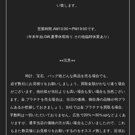
い致します。

営業時間.AM10:00〜PM19:00です。

（年末年始.GW.夏季休暇有り.その他臨時休業あり）

※※注意※※ 

時計、宝石、バッグ他どんな商品を売る場合でも、

必ず数社にお見積りをお願いしましょう。買取金額がかなり違う場合
がございます。他社様が当社よりも高い場合も安い場合も当然ござい
ます。金.プラチナを売る場合は、当日の価格、御自身の品物が何グラ
ムあるか把握しておきましょう。当社では金.プラチナを買取る場合、
手数料は一切いただいておりません。広告で20%〜30%upなどよくあ
りますが、通常当店の価格の方が高い場合もございましたので、これ
もまた数店舗にお見積りをお願いするのをオススメ致します。近頃お