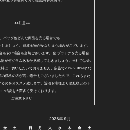
※※注意※※ 

、バッグ他どんな商品を売る場合でも、

いしましょう。買取金額がかなり違う場合がございます。
合も安い場合も当然ございます。金.プラチナを売る場合
品物が何グラムあるか把握しておきましょう。当社では金.
料は一切いただいておりません。広告で20%〜30%upな
店の価格の方が高い場合もございましたので、これもまた
するのをオススメ致します。近頃お客様より他社様とのト
のご相談を大変多く受けております。

ご注意下さい!!
2026年 9月
金
土
日
月
火
水
木
金
土