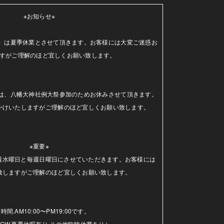
※お知らせ※

（水）は夏季休業とさせて頂きます。お客様には大変ご迷惑お
すがご理解のほど宜しくお願い致します。

日）は、八幡大神社例大祭参加のためお休みさせて頂きます。
かけいたしますがご理解のほど宜しくお願い致します。

※重要※

毎週水曜日と毎週日曜日にさせていただきます。お客様には
致しますがご理解のほど宜しくお願い致します。

時間.AM10:00〜PM19:00です。

GW.夏季休暇有り.その他臨時休業あり）
