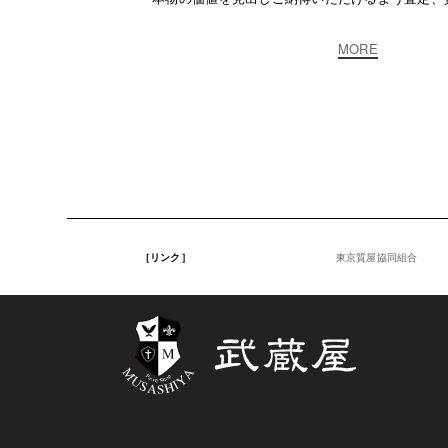
MORE
［リンク］
東京質屋協同組合