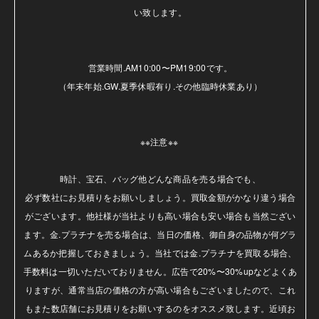
い致します。

営業時間.AM10:00〜PM19:00です。

（年末年始.GW.夏季休暇有り.その他臨時休業あり）

※※注意※※ 

時計、宝石、バッグ他どんな商品を売る場合でも、

必ず数社にお見積りをお願いしましょう。買取金額がかなり違う場合
がございます。他社様が当社よりも高い場合も安い場合も当然ござい
ます。金.プラチナを売る場合は、当日の価格、御自身の品物が何グラ
ムあるか把握しておきましょう。当社では金.プラチナを買取る場合、
手数料は一切いただいておりません。広告で20%〜30%upなどよくあ
りますが、通常当店の価格の方が高い場合もございましたので、これ
もまた数店舗にお見積りをお願いするのをオススメ致します。近頃お