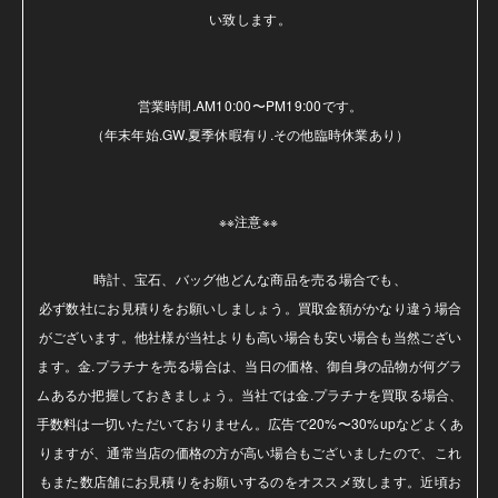
い致します。

営業時間.AM10:00〜PM19:00です。

（年末年始.GW.夏季休暇有り.その他臨時休業あり）

※※注意※※ 

時計、宝石、バッグ他どんな商品を売る場合でも、

必ず数社にお見積りをお願いしましょう。買取金額がかなり違う場合
がございます。他社様が当社よりも高い場合も安い場合も当然ござい
ます。金.プラチナを売る場合は、当日の価格、御自身の品物が何グラ
ムあるか把握しておきましょう。当社では金.プラチナを買取る場合、
手数料は一切いただいておりません。広告で20%〜30%upなどよくあ
りますが、通常当店の価格の方が高い場合もございましたので、これ
もまた数店舗にお見積りをお願いするのをオススメ致します。近頃お