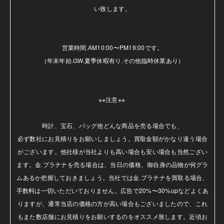
い致します。

営業時間.AM10:00〜PM19:00です。

（年末年始.GW.夏季休暇有り.その他臨時休業あり）

※※注意※※ 

時計、宝石、バッグ他どんな商品を売る場合でも、

必ず数社にお見積りをお願いしましょう。買取金額がかなり違う場合
がございます。他社様が当社よりも高い場合も安い場合も当然ござい
ます。金.プラチナを売る場合は、当日の価格、御自身の品物が何グラ
ムあるか把握しておきましょう。当社では金.プラチナを買取る場合、
手数料は一切いただいておりません。広告で20%〜30%upなどよくあ
りますが、通常当店の価格の方が高い場合もございましたので、これ
もまた数店舗にお見積りをお願いするのをオススメ致します。近頃お