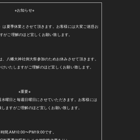
※お知らせ※

（水）は夏季休業とさせて頂きます。お客様には大変ご迷惑お
すがご理解のほど宜しくお願い致します。

日）は、八幡大神社例大祭参加のためお休みさせて頂きます。
かけいたしますがご理解のほど宜しくお願い致します。

※重要※

毎週水曜日と毎週日曜日にさせていただきます。お客様には
致しますがご理解のほど宜しくお願い致します。

時間.AM10:00〜PM19:00です。

GW.夏季休暇有り.その他臨時休業あり）
