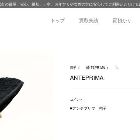
鷹市の質屋、安心、親切、丁寧、お年寄りや女性の方に安心してご利用いただける
トップ
買取実績
質預かり
帽子
ANTEPRIMA
ANTEPRIMA
コメント
■アンテプリマ 帽子