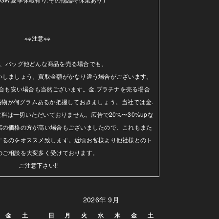
※※注意※※ 

、バッグ他どんな商品を売る場合でも、

いしましょう。買取金額がかなり違う場合がございます。
合も安い場合も当然ございます。金.プラチナを売る場合
品物が何グラムあるか把握しておきましょう。当社では金.
料は一切いただいておりません。広告で20%〜30%upな
店の価格の方が高い場合もございましたので、これもまた
するのをオススメ致します。近頃お客様より他社様とのト
のご相談を大変多く受けております。

ご注意下さい!!
2026年 9月
金
土
日
月
火
水
木
金
土