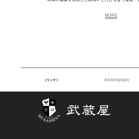
MORE
［リンク］
東京質屋協同組合