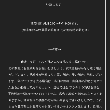
い致します。

営業時間.AM10:00〜PM19:00です。

（年末年始.GW.夏季休暇有り.その他臨時休業あり）

※※注意※※ 

時計、宝石、バッグ他どんな商品を売る場合でも、

必ず数社にお見積りをお願いしましょう。買取金額がかなり違う場合
がございます。他社様が当社よりも高い場合も安い場合も当然ござい
ます。金.プラチナを売る場合は、当日の価格、御自身の品物が何グラ
ムあるか把握しておきましょう。当社では金.プラチナを買取る場合、
手数料は一切いただいておりません。広告で20%〜30%upなどよくあ
りますが、通常当店の価格の方が高い場合もございましたので、これ
もまた数店舗にお見積りをお願いするのをオススメ致します。近頃お